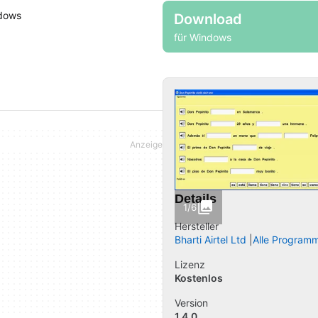
ndows
Download
für Windows
Details
1/6
Hersteller
Bharti Airtel Ltd
Alle Program
Lizenz
Kostenlos
Version
1.4.0